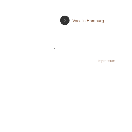
«
Vocalis Hamburg
das chorlabor © 2026 •
Impressum