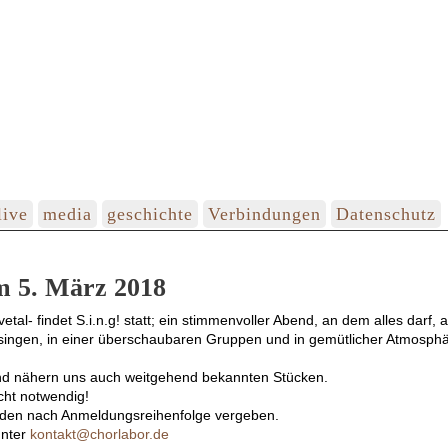
live
media
geschichte
Verbindungen
Datenschutz
am 5. März 2018
tal- findet S.i.n.g! statt; ein stimmenvoller Abend, an dem alles darf, 
gen, in einer überschaubaren Gruppen und in gemütlicher Atmosphä
 und nähern uns auch weitgehend bekannten Stücken.
cht notwendig!
erden nach Anmeldungsreihenfolge vergeben.
unter
kontakt@chorlabor.de