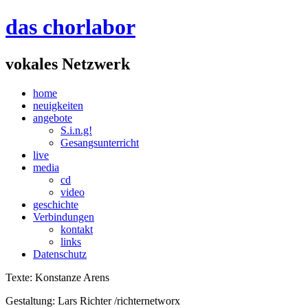
das chorlabor
vokales Netzwerk
home
neuigkeiten
angebote
S.i.n.g!
Gesangsunterricht
live
media
cd
video
geschichte
Verbindungen
kontakt
links
Datenschutz
Texte: Konstanze Arens
Gestaltung: Lars Richter /richternetworx